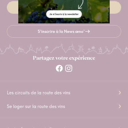
Site Beaujolais Tourisme
S’inscrire à la News œno’
Partagez votre expérience
Les circuits de la route des vins
Se loger sur la route des vins