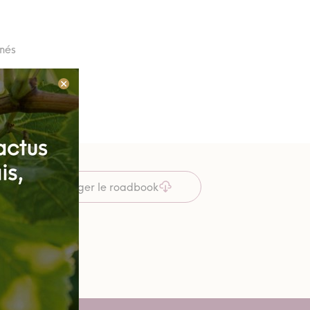
inés
Télécharger le roadbook