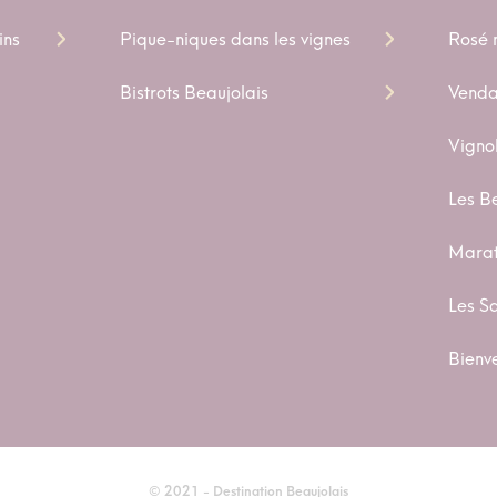
ins
Pique-niques dans les vignes
Rosé n
Bistrots Beaujolais
Venda
Vigno
Les B
Marat
Les S
Bienv
© 2021 - Destination Beaujolais