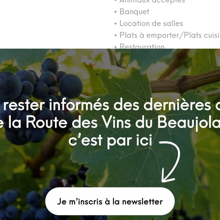
• Banquet
• Location de salles
• Plats à emporter/Plats cuis
• Restauration
Contactez un conseiller
04 74 07 27 40