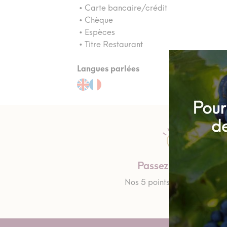
• Carte bancaire/crédit
• Chèque
• Espèces
• Titre Restaurant
Langues parlées
Passez nous voir
Nos 5 points d'informations