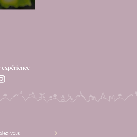
e expérience
olez-vous