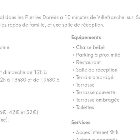
lial dans les Pierres Dorées à 10 minutes de Villefranche-sur
les repas de famille, et une salle de réception.
Equipements
nomie
• Chaise bébé
• Parking à proximité
• Restaurant
• Salle de réception
t dimanche de 12h à
• Terrain ombragé
 12h à 13h30 et de 19h30 à
• Terrasse
• Terrasse couverte
• Terrasse ombragée
• Toilettes
26€, 42€ et 52€)
ine).
Services
• Accès Internet Wifi
• Animaux acceptés