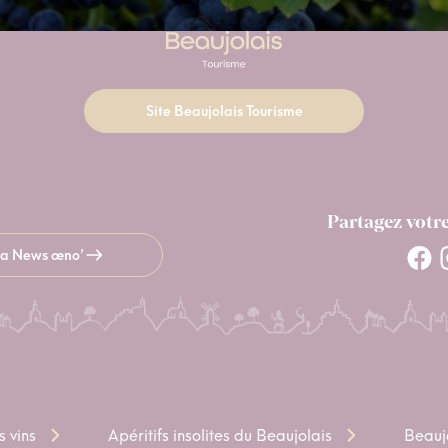
Site Beaujolais Tourisme
Partagez votr
 la News œno’
s vins
Apéritifs insolites du Beaujolais
Beauj