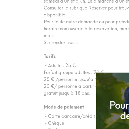
samedi à 0h et à 0h. Le dimanche à 0h e
Consulter la rubrique Réserver pour trouv
disponible.
Pour toute autre demande ou pour prend
horaire non ouverte à la réservation, mer
mail.
Sur rendez-vous.
Tarifs
• Adulte : 25 €
Forfait groupe adultes : 20 €.
25 € /personne jusqu'à 4 adultes
20 €/ personne à partir de 5 adultes
gratuit jusqu'à 18 ans.
Mode de paiement
• Carte bancaire/crédit
• Chèque