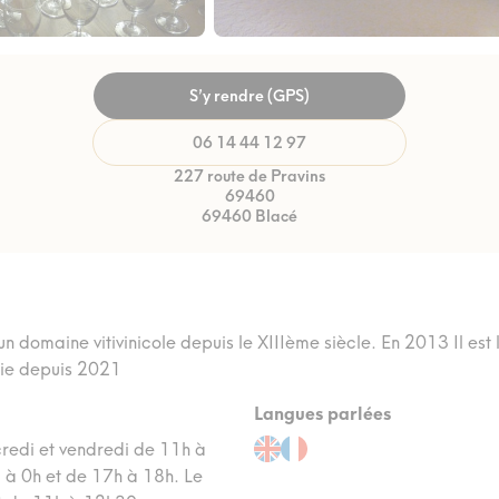
S’y rendre (GPS)
06 14 44 12 97
227 route de Pravins
69460
69460 Blacé
 domaine vitivinicole depuis le XIIIème siècle. En 2013 Il est l
rie depuis 2021
Langues parlées
edi et vendredi de 11h à
 à 0h et de 17h à 18h. Le