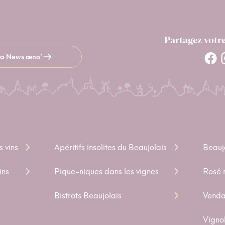
Partagez votr
 la News œno’
s vins
Apéritifs insolites du Beaujolais
Beauj
ins
Pique-niques dans les vignes
Rosé n
Bistrots Beaujolais
Venda
Vigno