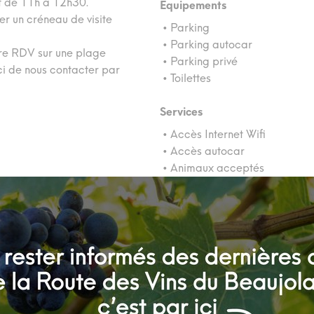
t de 11h à 12h30.
Equipements
er un créneau de visite
• Parking
• Parking autocar
re RDV sur une plage
• Parking privé
ci de nous contacter par
• Toilettes
Services
• Accès Internet Wifi
• Accès autocar
• Animaux acceptés
• Boutique en ligne
• Documentation touristique
• Exportation internationale
• Hébergement
• Informations touristiques
• Livraison à domicile
• Vente à la propriété
• Visites guidées