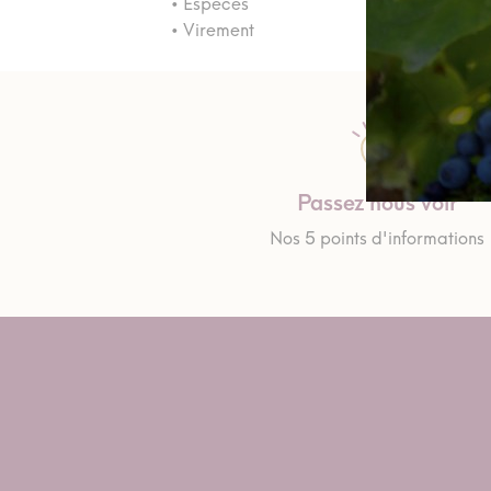
• Espèces
• Virement
Passez nous voir
Nos 5 points d'informations