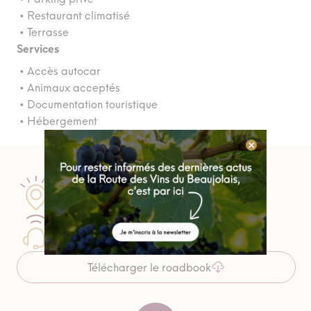
• Restaurant climatisé
• Terrasse
Services
• Accès autocar
• Animaux acceptés
• Documentation touristique
• Hébergement
Passez nous voir
Nos 5 points d'informations
Contactez un conseiller
04 74 07 27 40
Télécharger le roadbook