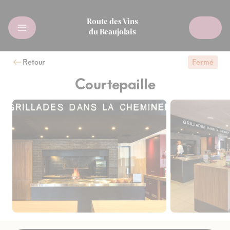
Route des Vins
du Beaujolais
Retour
Fermé
Courtepaille