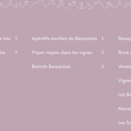
s vins
Apéritifs insolites du Beaujolais
Beauj
ins
Pique-niques dans les vignes
Rosé n
Bistrots Beaujolais
Venda
Vigno
Les B
Marat
Les S