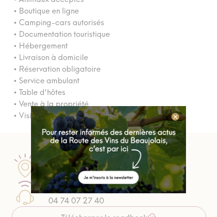
• Boutique en ligne
• Camping-cars autorisés
• Documentation touristique
• Hébergement
• Livraison à domicile
• Réservation obligatoire
• Service ambulant
• Table d'hôtes
• Vente à la propriété
• Visites guidées
Passez nous voir
Nos 5 points d'informations
Contactez un conseiller
04 74 07 27 40