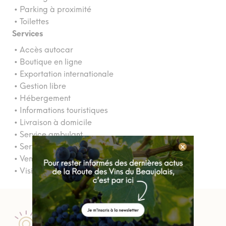
• Parking à proximité
• Toilettes
Services
• Accès autocar
• Boutique en ligne
• Exportation internationale
• Gestion libre
• Hébergement
• Informations touristiques
• Livraison à domicile
• Service ambulant
• Service drive
• Vente à la propriété
• Visites guidées
Passez nous voir