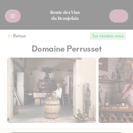
Route des Vins
du Beaujolais
Retour
Sur rendez-vous
Domaine Perrusset