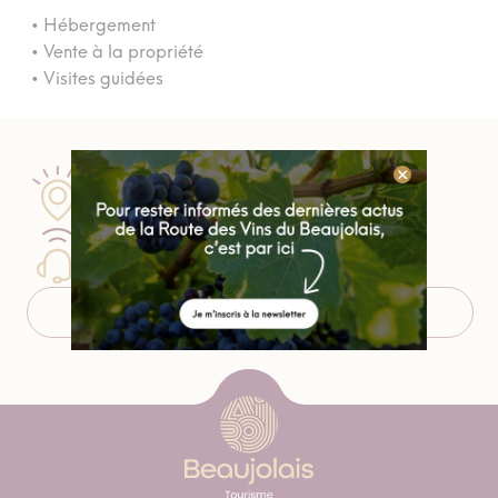
• Hébergement
• Vente à la propriété
• Visites guidées
Passez nous voir
Nos 5 points d'informations
Contactez un conseiller
04 74 07 27 40
Télécharger le roadbook