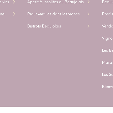
s vins
Apéritifs insolites du Beaujolais
Beauj
ins
Pique-niques dans les vignes
Rosé n
Bistrots Beaujolais
Venda
Vigno
Les B
Marat
Les S
Bienv