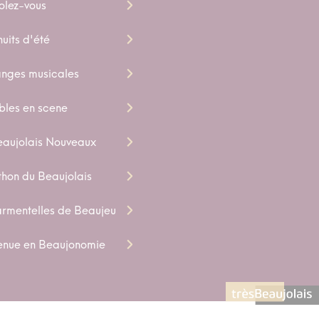
olez-vous
uits d'été
nges musicales
bles en scene
eaujolais Nouveaux
hon du Beaujolais
armentelles de Beaujeu
enue en Beaujonomie