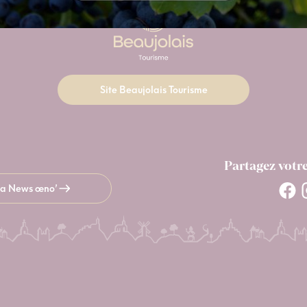
Site Beaujolais Tourisme
Partagez votr
 la News œno’