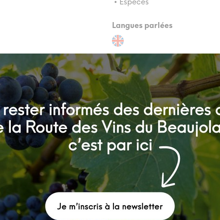
• Espèces
Langues parlées
Equipements
• Aire de stationnement camp
Contactez un conseiller
04 74 07 27 40