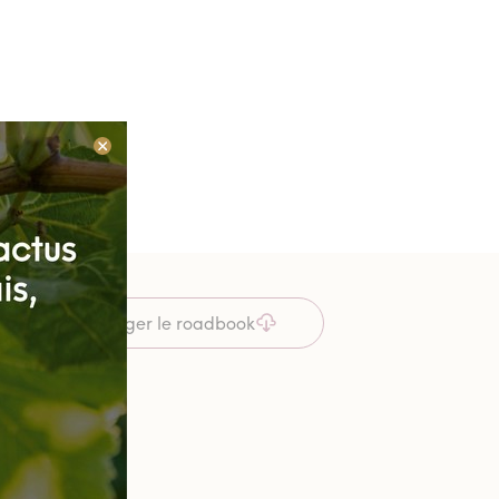
ing-cars
Télécharger le roadbook