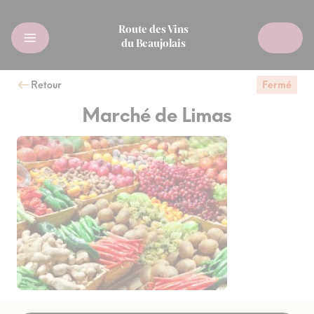
Route des Vins
du Beaujolais
Retour
Fermé
Marché de Limas